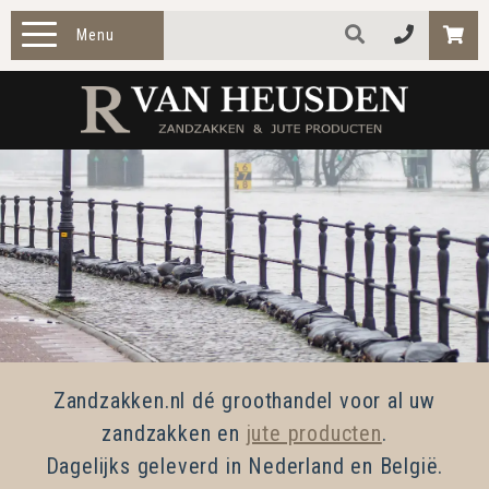
Menu
HOME
PRODUCTEN
ZAKELIJK
TOEPASSINGEN
OVER ONS
CONTACT
Zandzakken.nl dé groothandel voor al uw
zandzakken en
jute producten
.
Dagelijks geleverd in Nederland en België.