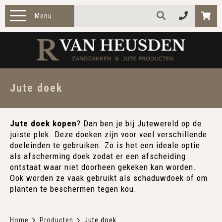
Menu
HOME
PRODUCTEN
Jute doek
ZAKELIJK
Jute doek kopen
? Dan ben je bij Jutewereld op de
TOEPASSINGEN
juiste plek. Deze doeken zijn voor veel verschillende
doeleinden te gebruiken. Zo is het een ideale optie
OVER ONS
als afscherming doek zodat er een afscheiding
ontstaat waar niet doorheen gekeken kan worden.
CONTACT
Ook worden ze vaak gebruikt als schaduwdoek of om
planten te beschermen tegen kou.
Home
Producten
Jute doek