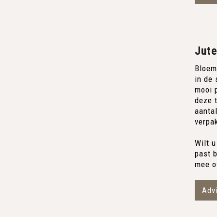
Jute
Bloem
in de
mooi p
deze t
aanta
verpa
Wilt u
past 
mee o
Adv