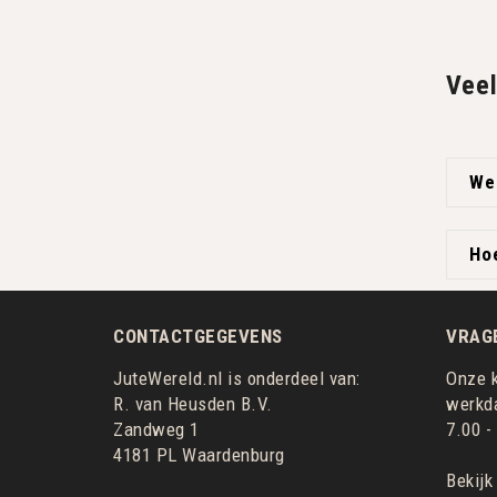
Veel
Wel
Hoe
CONTACTGEGEVENS
VRAG
JuteWereld.nl is onderdeel van:
Onze k
R. van Heusden B.V.
werkda
Zandweg 1
7.00 -
4181 PL Waardenburg
Bekijk