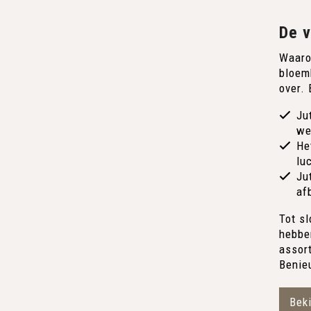
De v
Waaro
bloemb
over. 
Ju
we
He
lu
Ju
af
Tot sl
hebben
assor
Benie
Beki