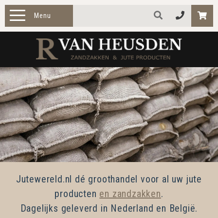
Menu
HOME
PRODUCTEN
ZAKELIJK
TOEPASSINGEN
OVER ONS
CONTACT
Jutewereld.nl dé groothandel voor al uw jute
producten
en zandzakken
.
Dagelijks geleverd in Nederland en België.