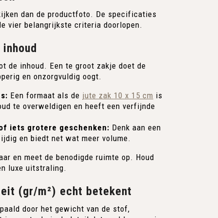
kijken dan de productfoto. De specificaties
 vier belangrijkste criteria doorlopen.
e inhoud
ot de inhoud. Een te groot zakje doet de
opperig en onzorgvuldig oogt.
s:
Een formaat als de
jute zak 10 x 15 cm
is
oud te overweldigen en heeft een verfijnde
of iets grotere geschenken:
Denk aan een
zijdig en biedt net wat meer volume.
kaar en meet de benodigde ruimte op. Houd
n luxe uitstraling.
teit (gr/m²) echt betekent
paald door het gewicht van de stof,