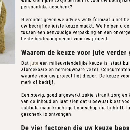
welk klein jute zakje perfect is voor uw bedrijf
persoonlijke geschenk?
Hieronder geven we advies welk formaat u het be
uw bedrijf de juiste keuze maakt. We helpen u de 
tussen een eenvoudige verpakking en een onverget
beste beslissing neemt voor uw project.
Waarom de keuze voor jute verder
Dat
jute
een milieuvriendelijke keuze is, staat buit
afbreekbare en hernieuwbare vezel. Concurrenten
waarde voor uw project ligt dieper. De keuze voor 
merk of bedrijf.
Een stevig, goed afgewerkt zakje straalt zorg en 
van de inhoud en laat zien dat u bewust kiest voo
subtiele maar krachtige boodschap die bijblijft, 
geschenk is ontvangen.
De vier factoren die uw keuze bepa