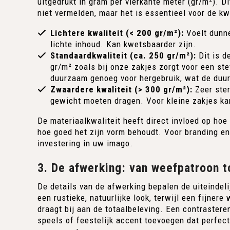
uitgedrukt in gram per vierkante meter (gr/m²). Di
niet vermelden, maar het is essentieel voor de kwa
Lichtere kwaliteit (< 200 gr/m²):
Voelt dunne
lichte inhoud. Kan kwetsbaarder zijn.
Standaardkwaliteit (ca. 250 gr/m²):
Dit is d
gr/m² zoals bij onze zakjes zorgt voor een stev
duurzaam genoeg voor hergebruik, wat de duu
Zwaardere kwaliteit (> 300 gr/m²):
Zeer ster
gewicht moeten dragen. Voor kleine zakjes kan
De materiaalkwaliteit heeft direct invloed op ho
hoe goed het zijn vorm behoudt. Voor branding en
investering in uw imago.
3. De afwerking: van weefpatroon t
De details van de afwerking bepalen de uiteindeli
een rustieke, natuurlijke look, terwijl een fijnere
draagt bij aan de totaalbeleving. Een contrastere
speels of feestelijk accent toevoegen dat perfect