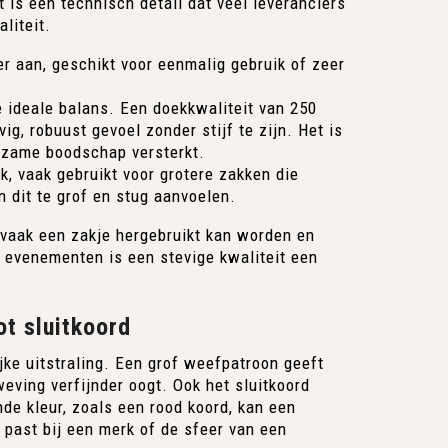
t is een technisch detail dat veel leveranciers
liteit.
r aan, geschikt voor eenmalig gebruik of zeer
e ideale balans. Een doekkwaliteit van 250
ig, robuust gevoel zonder stijf te zijn. Het is
rzame boodschap versterkt.
k, vaak gebruikt voor grotere zakken die
 dit te grof en stug aanvoelen.
e vaak een zakje hergebruikt kan worden en
 evenementen is een stevige kwaliteit een
ot sluitkoord
jke uitstraling. Een grof weefpatroon geeft
 weving verfijnder oogt. Ook het sluitkoord
nde kleur, zoals een rood koord, kan een
 past bij een merk of de sfeer van een