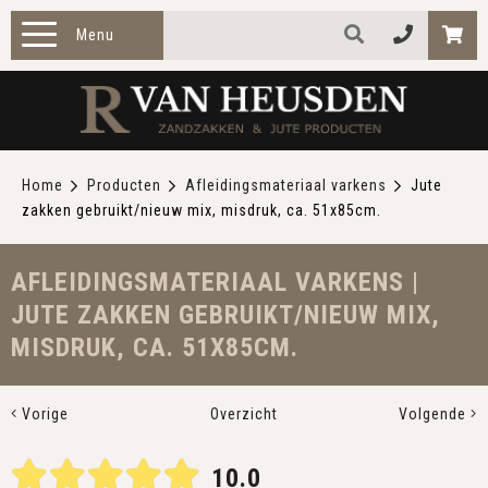
Menu
HOME
PRODUCTEN
Home
Producten
Afleidingsmateriaal varkens
Jute
zakken gebruikt/nieuw mix, misdruk, ca. 51x85cm.
ZAKELIJK
TOEPASSINGEN
AFLEIDINGSMATERIAAL VARKENS |
JUTE ZAKKEN GEBRUIKT/NIEUW MIX,
OVER ONS
MISDRUK, CA. 51X85CM.
CONTACT
Vorige
Overzicht
Volgende
10.0