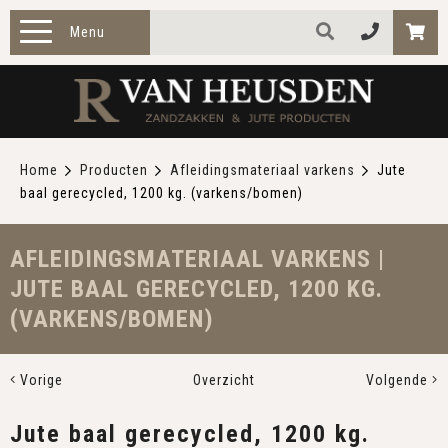
Menu
HOME
PRODUCTEN
Home
Producten
Afleidingsmateriaal varkens
Jute
baal gerecycled, 1200 kg. (varkens/bomen)
ZAKELIJK
TOEPASSINGEN
AFLEIDINGSMATERIAAL VARKENS |
JUTE BAAL GERECYCLED, 1200 KG.
OVER ONS
(VARKENS/BOMEN)
CONTACT
Vorige
Overzicht
Volgende
Jute baal gerecycled, 1200 kg.