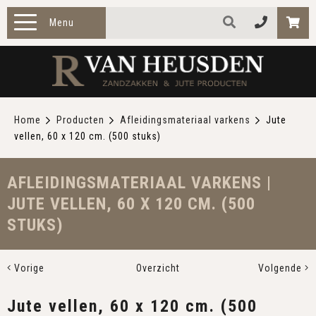
Menu
HOME
PRODUCTEN
Home
Producten
Afleidingsmateriaal varkens
Jute
vellen, 60 x 120 cm. (500 stuks)
ZAKELIJK
TOEPASSINGEN
AFLEIDINGSMATERIAAL VARKENS |
JUTE VELLEN, 60 X 120 CM. (500
OVER ONS
STUKS)
CONTACT
Vorige
Overzicht
Volgende
Jute vellen, 60 x 120 cm. (500