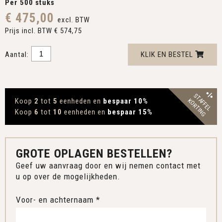
Per 500 stuks
€ 475,00
excl. BTW
Prijs incl. BTW € 574,75
Aantal:
KLIK EN BESTEL
STAFFEL
Koop
2
tot
5
eenheden en
bespaar 10
%
KORTING
Koop
6
tot
10
eenheden en
bespaar 15
%
GROTE OPLAGEN BESTELLEN?
Geef uw aanvraag door en wij nemen contact met
u op over de mogelijkheden.
Voor- en achternaam *