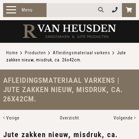
Menu
HOME
PRODUCTEN
Home
Producten
Afleidingsmateriaal varkens
Jute
zakken nieuw, misdruk, ca. 26x42cm.
ZAKELIJK
TOEPASSINGEN
AFLEIDINGSMATERIAAL VARKENS |
JUTE ZAKKEN NIEUW, MISDRUK, CA.
OVER ONS
26X42CM.
CONTACT
Vorige
Overzicht
Volgende
Jute zakken nieuw, misdruk, ca.