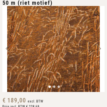
50 m (riet motief)
€ 189,00
excl. BTW
Prijs incl. BTW € 228,69