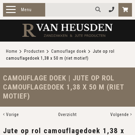
Menu
HOME
PRODUCTEN
Home
Producten
Camouflage doek
Jute op rol
camouflagedoek 1,38 x 50 m (riet motief)
ZAKELIJK
TOEPASSINGEN
CAMOUFLAGE DOEK | JUTE OP ROL
CAMOUFLAGEDOEK 1,38 X 50 M (RIET
OVER ONS
MOTIEF)
CONTACT
Vorige
Overzicht
Volgende
Jute op rol camouflagedoek 1,38 x