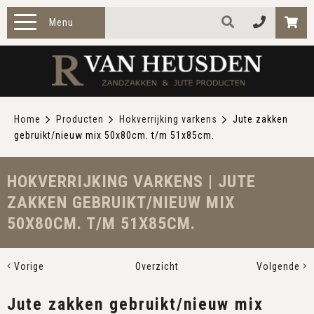
Menu
HOME
PRODUCTEN
Home
Producten
Hokverrijking varkens
Jute zakken
gebruikt/nieuw mix 50x80cm. t/m 51x85cm.
ZAKELIJK
TOEPASSINGEN
HOKVERRIJKING VARKENS | JUTE
ZAKKEN GEBRUIKT/NIEUW MIX
OVER ONS
50X80CM. T/M 51X85CM.
CONTACT
Vorige
Overzicht
Volgende
Jute zakken gebruikt/nieuw mix