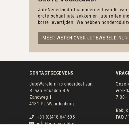
JuteNederland.nl is onderdeel van R. van
grote schaal jute zakken en jute rollen 
korte levertijden. We hebben honderdduiz
MEER WETEN OVER JUTEWERELD.NL
CONTACTGEGEVENS
VRAG
JuteWereld.nl is onderdeel van:
Onze k
R. van Heusden B.V.
werkda
Zandweg 1
7.00 -
4181 PL Waardenburg
Bekijk
+31 (0)418 641605
FAQ /
info@jutewereld.nl