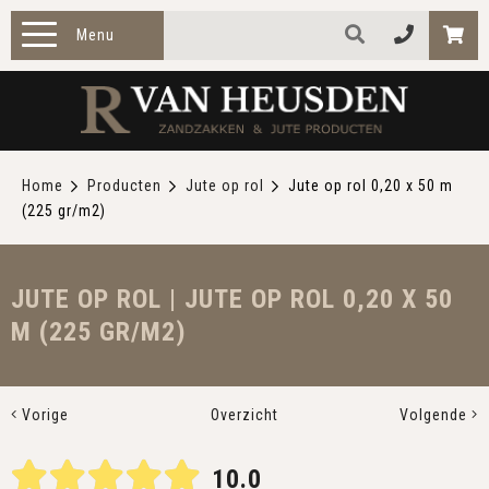
Menu
HOME
PRODUCTEN
Home
Producten
Jute op rol
Jute op rol 0,20 x 50 m
(225 gr/m2)
ZAKELIJK
TOEPASSINGEN
JUTE OP ROL | JUTE OP ROL 0,20 X 50
M (225 GR/M2)
OVER ONS
CONTACT
Vorige
Overzicht
Volgende
10.0