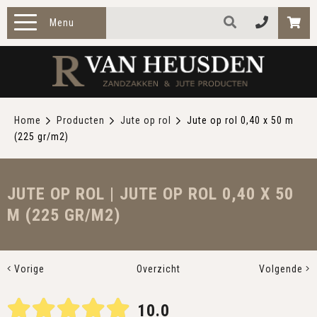
Menu
HOME
PRODUCTEN
Home
Producten
Jute op rol
Jute op rol 0,40 x 50 m
(225 gr/m2)
ZAKELIJK
TOEPASSINGEN
JUTE OP ROL | JUTE OP ROL 0,40 X 50
M (225 GR/M2)
OVER ONS
CONTACT
Vorige
Overzicht
Volgende
10.0