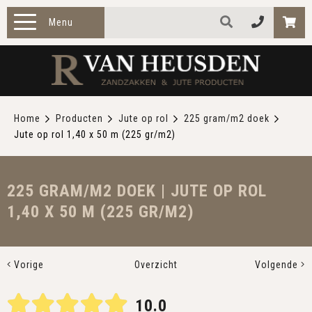
Menu
HOME
PRODUCTEN
Home
Producten
Jute op rol
225 gram/m2 doek
Jute op rol 1,40 x 50 m (225 gr/m2)
ZAKELIJK
TOEPASSINGEN
225 GRAM/M2 DOEK | JUTE OP ROL
1,40 X 50 M (225 GR/M2)
OVER ONS
CONTACT
Vorige
Overzicht
Volgende
10.0