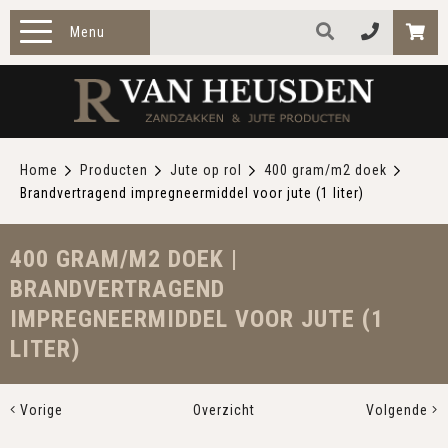
Menu
HOME
PRODUCTEN
Home
Producten
Jute op rol
400 gram/m2 doek
Brandvertragend impregneermiddel voor jute (1 liter)
ZAKELIJK
TOEPASSINGEN
400 GRAM/M2 DOEK |
BRANDVERTRAGEND
OVER ONS
IMPREGNEERMIDDEL VOOR JUTE (1
LITER)
CONTACT
Vorige
Overzicht
Volgende