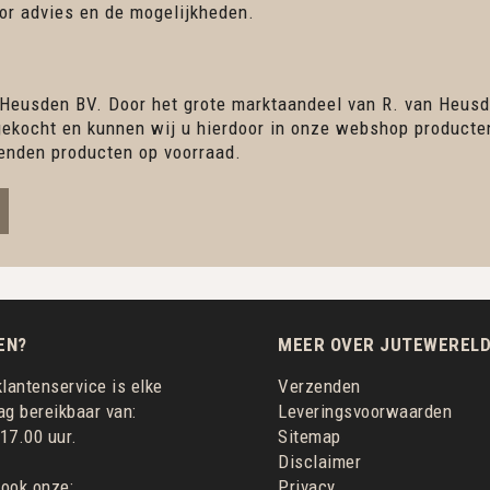
r advies en de mogelijkheden.
 Heusden BV. Door het grote marktaandeel van R. van Heusd
ingekocht en kunnen wij u hierdoor in onze webshop product
enden producten op voorraad.
EN?
MEER OVER JUTEWERELD
lantenservice is elke
Verzenden
g bereikbaar van:
Leveringsvoorwaarden
 17.00 uur.
Sitemap
Disclaimer
 ook onze:
Privacy