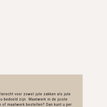
 terecht voor zowel jute zakken als jute
 u bedoeld zijn. Maatwerk in de juiste
en of maatwerk bestellen? Dan kunt u per