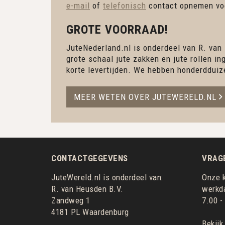
e-mail
of
telefonisch
contact opnemen voo
GROTE VOORRAAD!
JuteNederland.nl is onderdeel van R. van
grote schaal jute zakken en jute rollen 
korte levertijden. We hebben honderdduiz
MEER WETEN OVER JUTEWERELD.NL
CONTACTGEGEVENS
VRAG
JuteWereld.nl is onderdeel van:
Onze k
R. van Heusden B.V.
werkda
Zandweg 1
7.00 -
4181 PL Waardenburg
Bekijk