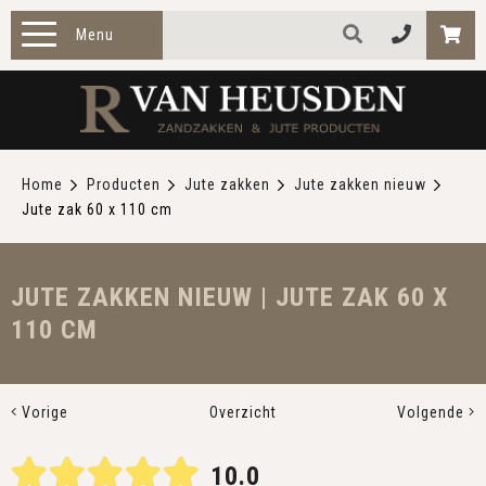
Menu
HOME
PRODUCTEN
Home
Producten
Jute zakken
Jute zakken nieuw
Jute zak 60 x 110 cm
ZAKELIJK
TOEPASSINGEN
JUTE ZAKKEN NIEUW | JUTE ZAK 60 X
110 CM
OVER ONS
CONTACT
Vorige
Overzicht
Volgende
10.0