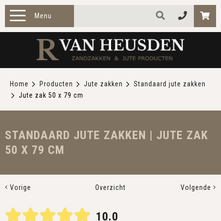
Menu
HOME
PRODUCTEN
Home
Producten
Jute zakken
Standaard jute zakken
Jute zak 50 x 79 cm
ZAKELIJK
TOEPASSINGEN
STANDAARD JUTE ZAKKEN | JUTE ZAK
50 X 79 CM
OVER ONS
CONTACT
Vorige
Overzicht
Volgende
10.0