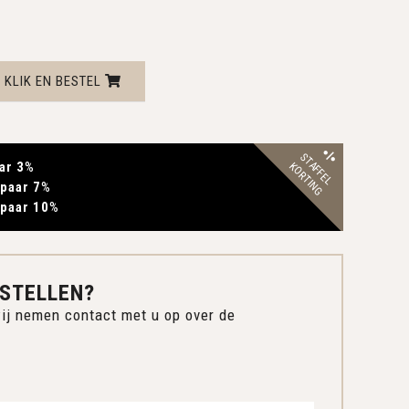
KLIK EN BESTEL
STAFFEL
ar 3
%
KORTING
paar 7
%
paar 10
%
STELLEN?
ij nemen contact met u op over de