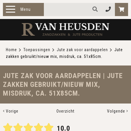
Menu
HOME
PRODUCTEN
Home
Toepassingen
Jute zak voor aardappelen
Jute
zakken gebruikt/nieuw mix, misdruk, ca. 51x85cm.
ZAKELIJK
TOEPASSINGEN
JUTE ZAK VOOR AARDAPPELEN | JUTE
ZAKKEN GEBRUIKT/NIEUW MIX,
OVER ONS
MISDRUK, CA. 51X85CM.
CONTACT
Vorige
Overzicht
Volgende
10.0