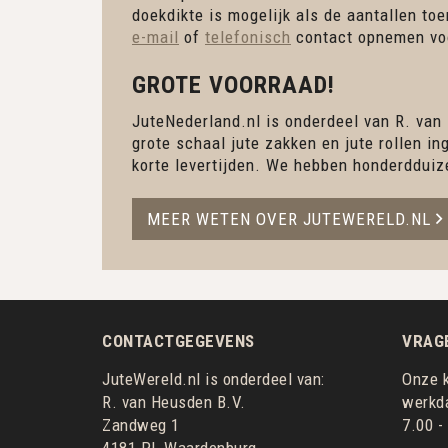
doekdikte is mogelijk als de aantallen to
e-mail
of
telefonisch
contact opnemen voo
GROTE VOORRAAD!
JuteNederland.nl is onderdeel van R. van
grote schaal jute zakken en jute rollen 
korte levertijden. We hebben honderdduiz
MEER WETEN OVER JUTEWERELD.NL
CONTACTGEGEVENS
VRAG
JuteWereld.nl is onderdeel van:
Onze k
R. van Heusden B.V.
werkda
Zandweg 1
7.00 -