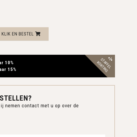
KLIK EN BESTEL
STAFFEL
ar 10
%
KORTING
aar 15
%
STELLEN?
ij nemen contact met u op over de