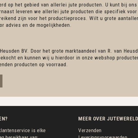
rd op het gebied van allerlei jute producten. U kunt bij ons
rnaast leveren we allerlei jute producten die specifiek voor
ereikend zijn voor het productieproces. Wilt u grote aantall
r advies en de mogelijkheden.
 Heusden BV. Door het grote marktaandeel van R. van Heusd
ingekocht en kunnen wij u hierdoor in onze webshop product
enden producten op voorraad.
EN?
MEER OVER JUTEWERELD
lantenservice is elke
Verzenden
g bereikbaar van:
Leveringsvoorwaarden