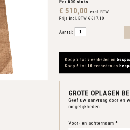
Per 500 stuks
€ 510,00
excl. BTW
Prijs incl. BTW € 617,10
Aantal:
Koop
2
tot
5
eenheden en
bespa
Koop
6
tot
10
eenheden en
besp
GROTE OPLAGEN BE
Geef uw aanvraag door en w
mogelijkheden.
Voor- en achternaam *