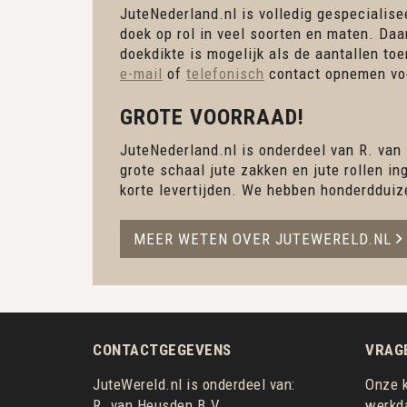
JuteNederland.nl is volledig gespecialisee
doek op rol in veel soorten en maten. Daa
doekdikte is mogelijk als de aantallen to
e-mail
of
telefonisch
contact opnemen voo
GROTE VOORRAAD!
JuteNederland.nl is onderdeel van R. van
grote schaal jute zakken en jute rollen 
korte levertijden. We hebben honderdduiz
MEER WETEN OVER JUTEWERELD.NL
CONTACTGEGEVENS
VRAG
JuteWereld.nl is onderdeel van:
Onze k
R. van Heusden B.V.
werkda