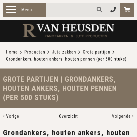
Menu
HOME
PRODUCTEN
Home
Producten
Jute zakken
Grote partijen
Grondankers, houten ankers, houten pennen (per 500 stuks)
ZAKELIJK
TOEPASSINGEN
GROTE PARTIJEN | GRONDANKERS,
HOUTEN ANKERS, HOUTEN PENNEN
OVER ONS
(PER 500 STUKS)
CONTACT
Vorige
Overzicht
Volgende
Grondankers, houten ankers, houten