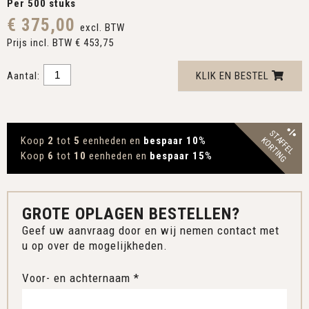
Per 500 stuks
€ 375,00
excl. BTW
Prijs incl. BTW € 453,75
Aantal:
KLIK EN BESTEL
STAFFEL
Koop
2
tot
5
eenheden en
bespaar 10
%
KORTING
Koop
6
tot
10
eenheden en
bespaar 15
%
GROTE OPLAGEN BESTELLEN?
Geef uw aanvraag door en wij nemen contact met
u op over de mogelijkheden.
Voor- en achternaam *