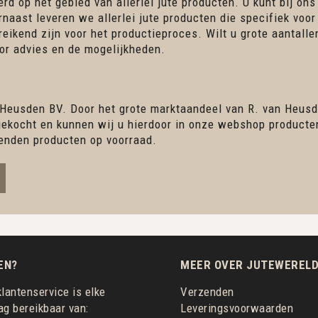
rd op het gebied van allerlei jute producten. U kunt bij ons
rnaast leveren we allerlei jute producten die specifiek voor
ereikend zijn voor het productieproces. Wilt u grote aantall
r advies en de mogelijkheden.
 Heusden BV. Door het grote marktaandeel van R. van Heusd
ingekocht en kunnen wij u hierdoor in onze webshop product
enden producten op voorraad.
EN?
MEER OVER JUTEWERELD
lantenservice is elke
Verzenden
g bereikbaar van:
Leveringsvoorwaarden