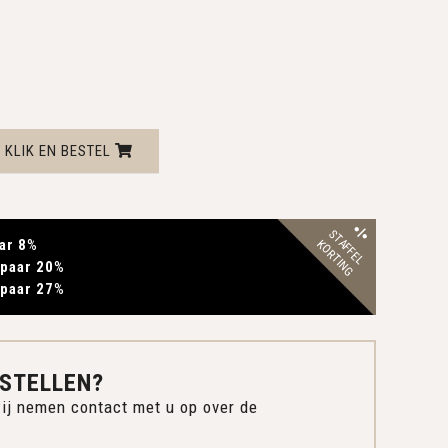
KLIK EN BESTEL
STAFFEL
ar 8
%
KORTING
paar 20
%
paar 27
%
STELLEN?
ij nemen contact met u op over de