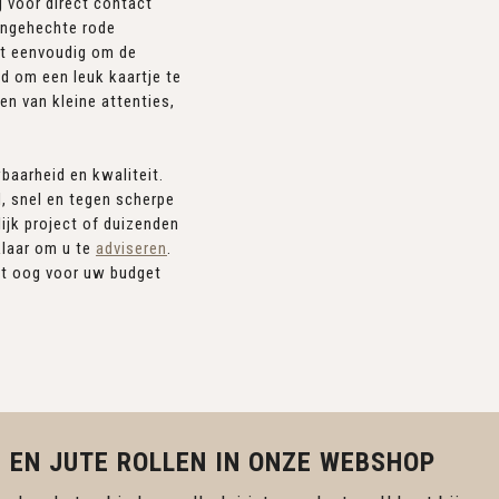
ig voor direct contact
angehechte rode
et eenvoudig om de
ed om een leuk kaartje te
en van kleine attenties,
baarheid en kwaliteit.
d, snel en tegen scherpe
ijk project of duizenden
klaar om u te
adviseren
.
et oog voor uw budget
 EN JUTE ROLLEN IN ONZE WEBSHOP