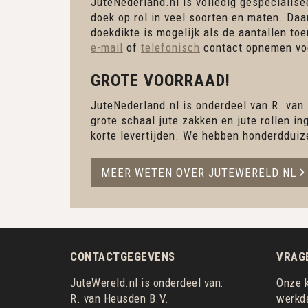
JuteNederland.nl is volledig gespecialisee
doek op rol in veel soorten en maten. Daa
doekdikte is mogelijk als de aantallen to
e-mail
of
telefonisch
contact opnemen voo
GROTE VOORRAAD!
JuteNederland.nl is onderdeel van R. van
grote schaal jute zakken en jute rollen 
korte levertijden. We hebben honderdduiz
MEER WETEN OVER JUTEWERELD.NL
CONTACTGEGEVENS
VRAG
JuteWereld.nl is onderdeel van:
Onze k
R. van Heusden B.V.
werkda