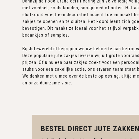
Dankzij de Food Grade certificering zijn ze volledig veil
met voedsel, zoals kruiden, snoepgoed of noten. Het a
sluitkoord voegt een decoratief accent toe en maakt h
zakjes te openen en te sluiten. Het koord leent zich go
bevestigen. Dit maakt ze ideaal voor het stijlvol verpakk
bedankjes of samples.
Bij Jutewereld.nl begrijpen we uw behoefte aan betrouw
Deze populaire jute zakjes leveren wij uit grote voorraa
prijzen. Of u nu een paar zakjes zoekt voor een persoonl
stuks voor een zakelijke actie, ons ervaren team staat 
We denken met u mee over de beste oplossing, altijd m
en onze duurzame visie.
BESTEL DIRECT JUTE ZAKKEN