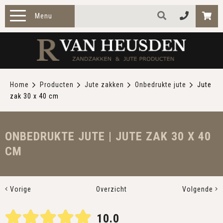
Menu
HOME
PRODUCTEN
Home
Producten
Jute zakken
Onbedrukte jute
Jute
zak 30 x 40 cm
ZAKELIJK
TOEPASSINGEN
ONBEDRUKTE JUTE | JUTE ZAK 30 X 40
CM
OVER ONS
CONTACT
Vorige
Overzicht
Volgende
10.0