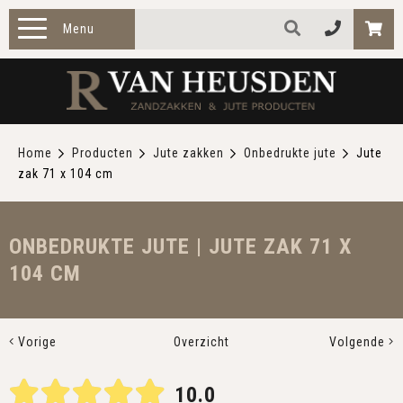
Menu
HOME
PRODUCTEN
Home
Producten
Jute zakken
Onbedrukte jute
Jute
zak 71 x 104 cm
ZAKELIJK
TOEPASSINGEN
ONBEDRUKTE JUTE | JUTE ZAK 71 X
104 CM
OVER ONS
CONTACT
Vorige
Overzicht
Volgende
10.0