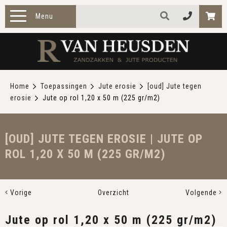
Menu
HOME
PRODUCTEN
Home
Toepassingen
Jute erosie
[oud] Jute tegen
erosie
Jute op rol 1,20 x 50 m (225 gr/m2)
ZAKELIJK
TOEPASSINGEN
[OUD] JUTE TEGEN EROSIE | JUTE OP
ROL 1,20 X 50 M (225 GR/M2)
OVER ONS
CONTACT
Vorige
Overzicht
Volgende
Jute op rol 1,20 x 50 m (225 gr/m2)