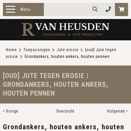
Menu
HOME
PRODUCTEN
Home
Toepassingen
Jute erosie
[oud] Jute tegen
erosie
Grondankers, houten ankers, houten pennen
ZAKELIJK
TOEPASSINGEN
[OUD] JUTE TEGEN EROSIE |
GRONDANKERS, HOUTEN ANKERS,
OVER ONS
HOUTEN PENNEN
CONTACT
Vorige
Overzicht
Volgende
Grondankers, houten ankers, houten