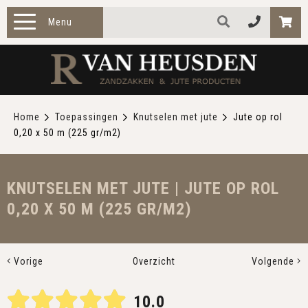
Menu
HOME
PRODUCTEN
Home
Toepassingen
Knutselen met jute
Jute op rol
0,20 x 50 m (225 gr/m2)
ZAKELIJK
TOEPASSINGEN
KNUTSELEN MET JUTE | JUTE OP ROL
0,20 X 50 M (225 GR/M2)
OVER ONS
CONTACT
Vorige
Overzicht
Volgende
10.0