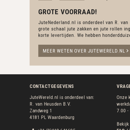
GROTE VOORRAAD!
JuteNederland.nl is onderdeel van R. van
grote schaal jute zakken en jute rollen 
korte levertijden. We hebben honderdduiz
MEER WETEN OVER JUTEWERELD.NL
CONTACTGEGEVENS
VRAG
JuteWereld.nl is onderdeel van:
Onze k
R. van Heusden B.V.
werkda
Zandweg 1
7.00 -
4181 PL Waardenburg
Bekijk